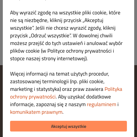
Nazwa
Aby wyrazić zgodę na wszystkie pliki cookie, które
Opłata za dostawę
nie są niezbędne, kliknij przycisk „Akceptuj
1 strefa
wszystkie”. Jeśli nie chcesz wyrazić zgody, kliknij
Bezpłatnie powyżej 45.00 zł
przycisk „Odrzuć wszystkie”. W dowolnej chwili
możesz przejść do tych ustawień i anulować wybór
plików cookie (w Polityce ochrony prywatności i
stopce naszej strony internetowej).
Więcej informacji na temat użytych procedur,
zastosowanej terminologii (np. pliki cookie,
Zarządzaj ustawieniami cookies
marketing i statystyka) oraz praw zawiera
Polityka
Skontaktuj się z nami
Polityka ochrony prywatności
ochrony prywatności
. Aby uzyskać dodatkowe
Regulamin
informacje, zapoznaj się z naszym
regulaminem
i
Legal notice
komunikatem prawnym
.
O nas
METODY PŁATNOŚCI ZA DOSTAWĘ
Akceptuj wszystkie