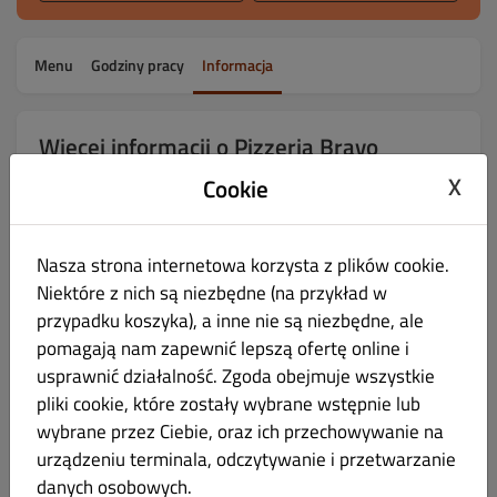
Menu
Godziny pracy
Informacja
Więcej informacji o Pizzeria Bravo
lokalnej restauracji
X
Cookie
Dostawa w
60
minut(-y)
Nasza strona internetowa korzysta z plików cookie.
Niektóre z nich są niezbędne (na przykład w
Odbiór w
60
minut(-y)
przypadku koszyka), a inne nie są niezbędne, ale
pomagają nam zapewnić lepszą ofertę online i
Płatności
Płatność gotówką, Płatność kartą w restauracji, Płatność kartą
usprawnić działalność. Zgoda obejmuje wszystkie
przy odbiorze.
pliki cookie, które zostały wybrane wstępnie lub
wybrane przez Ciebie, oraz ich przechowywanie na
Obszary dostawy
urządzeniu terminala, odczytywanie i przetwarzanie
danych osobowych.